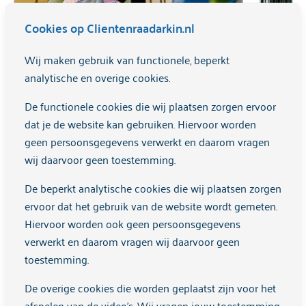
Cookies op Clientenraadarkin.nl
Wij maken gebruik van functionele, beperkt
Herstel heeft een vaste plek binnen
Rookv
analytische en overige cookies.
Arkin
mens
De functionele cookies die wij plaatsen zorgen ervoor
Meer informatie
Meer 
dat je de website kan gebruiken. Hiervoor worden
geen persoonsgegevens verwerkt en daarom vragen
wij daarvoor geen toestemming.
De beperkt analytische cookies die wij plaatsen zorgen
ervoor dat het gebruik van de website wordt gemeten.
Nieuws
Hiervoor worden ook geen persoonsgegevens
verwerkt en daarom vragen wij daarvoor geen
toestemming.
Lees hier onze nieuwsberichten
De overige cookies die worden geplaatst zijn voor het
afspelen van de video's. Wij vragen jouw toestemming