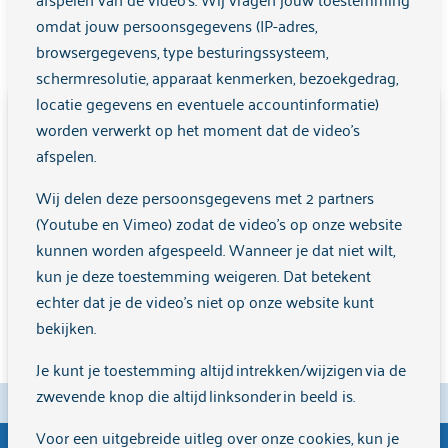
omdat jouw persoonsgegevens (IP-adres,
browsergegevens, type besturingssysteem,
schermresolutie, apparaat kenmerken, bezoekgedrag,
locatie gegevens en eventuele accountinformatie)
Disclaimer clientenraadarkin.nl
worden verwerkt op het moment dat de video's
afspelen.
De informatie op deze website is bedoeld om
18 december 2025
11 dec
bezoekers te informeren over het werk van
Wij delen deze persoonsgegevens met 2 partners
Straattriage Rotterdam, wanneer
Kerst
Cliëntenraad Arkin. We doen ons best om de inhoud
volgt Amsterdam?
(Youtube en Vimeo) zodat de video's op onze website
actueel en zorgvuldig te houden, maar kunnen niet
kunnen worden afgespeeld. Wanneer je dat niet wilt,
Meer informatie
Meer 
garanderen dat alle informatie op elk moment volledig
kun je deze toestemming weigeren. Dat betekent
of juist is.
echter dat je de video’s niet op onze website kunt
bekijken.
De Cliëntenraad Arkin biedt zelf geen zorg. Voor
vragen over jouw behandeling kun je terecht bij je
Je kunt je toestemming altijd intrekken/wijzigen via de
behandelaar of bij Arkin zelf. Heb je een klacht over je
zwevende knop die altijd linksonder in beeld is.
eigen zorg? Dan verwijzen we je naar de
Voor een uitgebreide uitleg over onze cookies, kun je
klachtenfunctionaris van Arkin.