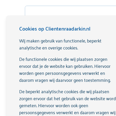
Cookies op Clientenraadarkin.nl
Wij maken gebruik van functionele, beperkt
analytische en overige cookies.
De functionele cookies die wij plaatsen zorgen
PuntP
ervoor dat je de website kan gebruiken. Hiervoor
worden geen persoonsgegevens verwerkt en
BMono- en multidisciplinaire zorg binnen
daarom vragen wij daarvoor geen toestemming.
een poliklinische setting voor cliënten met
een angst- of stemmingsstoornis.
De beperkt analytische cookies die wij plaatsen
Cliëntenraad Arkin komt ook op voor
zorgen ervoor dat het gebruik van de website word
cliënten van PuntP.
gemeten. Hiervoor worden ook geen
persoonsgegevens verwerkt en daarom vragen wij