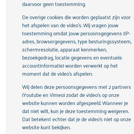
daarvoor geen toestemming.
De overige cookies die worden geplaatst zijn voor
het afspelen van de video's. Wij vragen jouw
toestemming omdat jouw persoonsgegevens (IP-
adres, browsergegevens, type besturingssysteem,
schermresolutie, apparaat kenmerken,
bezoekgedrag, locatie gegevens en eventuele
accountinformatie) worden verwerkt op het
Sinai Centrum
moment dat de video's afspelen.
Expert op het gebied van enkelvoudige en
Wij delen deze persoonsgegevens met 2 partners
complexe traumagerelateerde klachten en
(Youtube en Vimeo) zodat de video's op onze
PTSS. Cliëntenraad Arkin komt ook op voor
website kunnen worden afgespeeld. Wanneer je
cliënten van het Sinai Centrum.
dat niet wilt, kun je deze toestemming weigeren.
Dat betekent echter dat je de video’s niet op onze
website kunt bekijken.