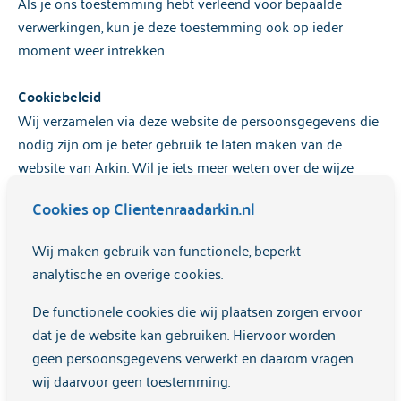
Als je ons toestemming hebt verleend voor bepaalde
verwerkingen, kun je deze toestemming ook op ieder
moment weer intrekken.
Cookiebeleid
Wij verzamelen via deze website de persoonsgegevens die
nodig zijn om je beter gebruik te laten maken van de
website van Arkin. Wil je iets meer weten over de wijze
waarop Arkin met deze persoonsgegevens omgaat inzake
Cookies op Clientenraadarkin.nl
onze website? Bekijk dan onze pagina o
ver
cookiebeleid
.
Wij maken gebruik van functionele, beperkt
Contact
analytische en overige cookies.
Arkin neemt de bescherming van je gegevens serieus en
De functionele cookies die wij plaatsen zorgen ervoor
neemt passende maatregelen om misbruik, verlies,
dat je de website kan gebruiken. Hiervoor worden
onbevoegde toegang, ongewenste openbaarmaking en
geen persoonsgegevens verwerkt en daarom vragen
ongeoorloofde wijzingen tegen te gaan.
wij daarvoor geen toestemming.