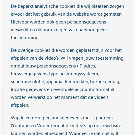
Onze algemene contactgegevens zijn:
De beperkt analytische cookies die wij plaatsen zorgen
Stichting Arkin
ervoor dat het gebruik van de website wordt gemeten.
Klaprozenweg 111
Hiervoor worden ook geen persoonsgegevens
1033 NN Amsterdam
verwerkt en daarom vragen wij daarvoor geen
toestemming.
E-mailadres:
info@arkin.nl
Telefoonnummer: 020-5905000
De overige cookies die worden geplaatst zijn voor het
afspelen van de video's. Wij vragen jouw toestemming
Indien je van mening bent dat de verwerking van
omdat jouw persoonsgegevens (IP-adres,
persoonsgegevens niet wordt uitgevoerd volgens de wet
browsergegevens, type besturingssysteem,
(AVG en UAVG), kun je een klacht indienen bij de
schermresolutie, apparaat kenmerken, bezoekgedrag,
Functionaris Gegevensbescherming
locatie gegevens en eventuele accountinformatie)
Disclaimer clientenraadarkin.nl
via:
functionarisgegevensbescherming@arkin.nl
worden verwerkt op het moment dat de video's
afspelen.
De informatie op deze website is bedoeld om
Het is ook mogelijk om je klacht in te dienen bij de
bezoekers te informeren over het werk van
Wij delen deze persoonsgegevens met 2 partners
nationale toezichthouder gegevensbescherming:
Cliëntenraad Arkin. We doen ons best om de inhoud
(Youtube en Vimeo) zodat de video's op onze website
de
Autoriteit Persoonsgegevens
.
actueel en zorgvuldig te houden, maar kunnen niet
kunnen worden afgespeeld. Wanneer je dat niet wilt,